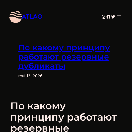
Aller
au
ATLAO
Instagram
Facebook
Twitter
contenu
По какому принципу
работают резервные
дубликаты
mai 12, 2026
По какому
принципу работают
резервные