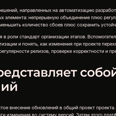
 решений, направленных на автоматизацию разработ
ых элемента: непрерывную объединение плюс регул
уменьшить количество сбоев плюс сохранить устой
я в роли стандарт организации этапов. Вспомогате
изации и понять, как изменения при проекте пере
регулярности релизов, проверке корректности и пр
редставляет собо
ний
тое внесение обновлений в общий проект проекта.
ти изменения во систему версий. Затем этого пла