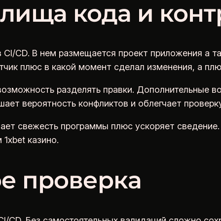
лища кода и конт
 CI/CD. В нем размещается проект приложения а т
тчик плюс в какой момент сделал изменения, а плю
озможность разделять правки. Дополнительные во
шает вероятность конфликтов и облегчает проверку
ает свежесть программы плюс ускоряет сведение.
1xbet казино.
е проверка
I/CD. Без самостоятельных валидаций сложно сохр