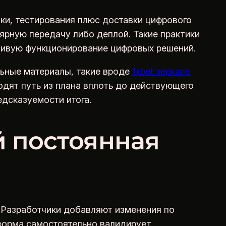
ки, тестирования плюс доставки цифрового
ярную передачу либо деплой. Такие практики
чивую функционирование цифровых решений.
льные материалы, такие вроде
1xbet зеркало
ходят путь из плана вплоть до действующего
едсказуемости итога.
й постоянная
 Разработчики добавляют изменения по
тформа самостоятельно валидирует