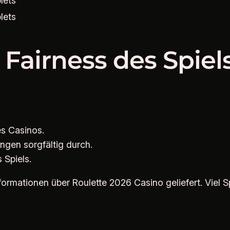
lets
lets
Fairness des Spiels
es Casinos.
ngen sorgfältig durch.
 Spiels.
Informationen über Roulette 2026 Casino geliefert. Viel 