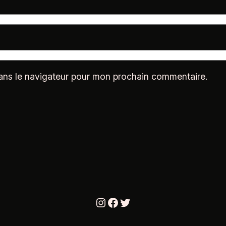
ans le navigateur pour mon prochain commentaire.
Instagram
Facebook
Twitter