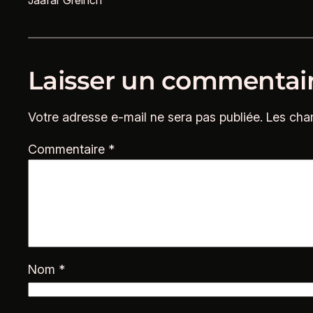
Laisser un commentai
Votre adresse e-mail ne sera pas publiée.
Les cha
Commentaire
*
Nom
*