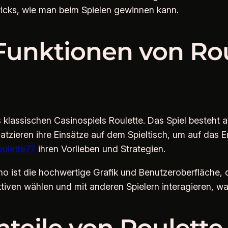
icks,
wie man beim Spielen gewinnen kann.
Funktionen von Ro
es klassischen Casinospiels Roulette. Das Spiel besteh
latzieren ihre Einsätze auf dem Spieltisch, um auf das 
oulette77
ihren Vorlieben und Strategien.
ist die hochwertige Grafik und Benutzeroberfläche, die
iven wählen und mit anderen Spielern interagieren, w