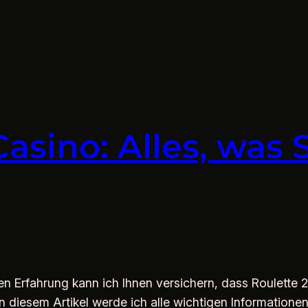
asino: Alles, was 
ren Erfahrung kann ich Ihnen versichern, dass Roulett
In diesem Artikel werde ich alle wichtigen Informatione