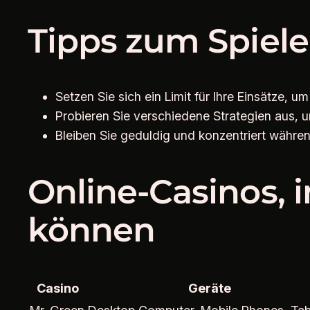
Tipps zum Spiele
Setzen Sie sich ein Limit für Ihre Einsätze, 
Probieren Sie verschiedene Strategien aus,
Bleiben Sie geduldig und konzentriert währen
Online-Casinos, 
können
Casino
Geräte