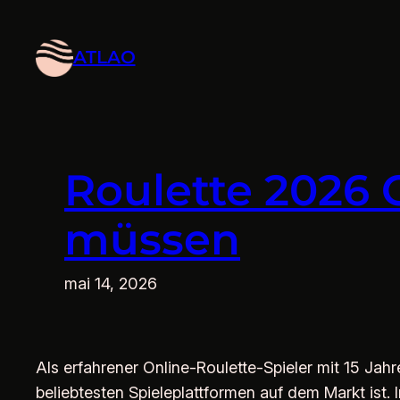
Aller
au
ATLAO
contenu
Roulette 2026 C
müssen
mai 14, 2026
Als erfahrener Online-Roulette-Spieler mit 15 Jah
beliebtesten Spieleplattformen auf dem Markt ist. 