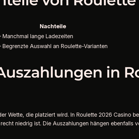
hteile von Roulette
Nachteile
– Manchmal lange Ladezeiten
– Begrenzte Auswahl an Roulette-Varianten
Auszahlungen in R
der Wette, die platziert wird. In Roulette 2026 Casino b
echt niedrig ist. Die Auszahlungen hängen ebenfalls von