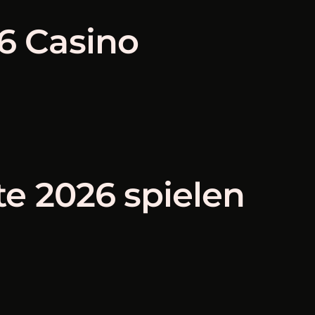
6 Casino
te 2026 spielen