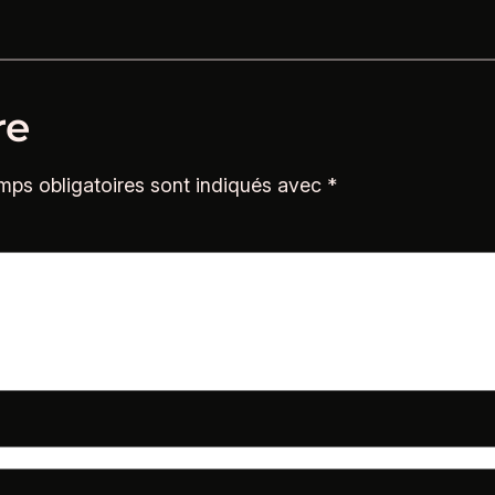
re
mps obligatoires sont indiqués avec
*