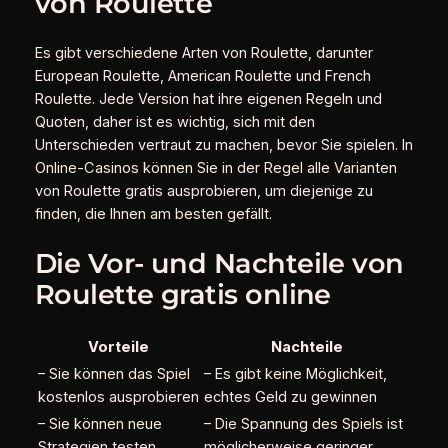
von Roulette
Es gibt verschiedene Arten von Roulette, darunter
European Roulette, American Roulette und French
Roulette. Jede Version hat ihre eigenen Regeln und
Quoten, daher ist es wichtig, sich mit den
Unterschieden vertraut zu machen, bevor Sie spielen. In
Online-Casinos können Sie in der Regel alle Varianten
von Roulette gratis ausprobieren, um diejenige zu
finden, die Ihnen am besten gefällt.
Die Vor- und Nachteile von
Roulette gratis online
Vorteile
Nachteile
– Sie können das Spiel
– Es gibt keine Möglichkeit,
kostenlos ausprobieren
echtes Geld zu gewinnen
– Sie können neue
– Die Spannung des Spiels ist
Strategien testen
möglicherweise geringer