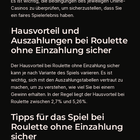
Es ist wichtig, die Bedingungen des jeweiligen Online-
Casinos zu überprüfen, um sicherzustellen, dass Sie
ein faires Spielerlebnis haben.
Hausvorteil und
Auszahlungen bei Roulette
ohne Einzahlung sicher
Der Hausvorteil bei Roulette ohne Einzahlung sicher
kann je nach Variante des Spiels variieren. Es ist
wichtig, sich mit den Auszahlungstabellen vertraut zu
machen, um zu verstehen, wie viel Sie bei einem
Gewinn erhalten. In der Regel liegt der Hausvorteil bei
Roulette zwischen 2,7% und 5,26%.
Tipps für das Spiel bei
Roulette ohne Einzahlung
sicher