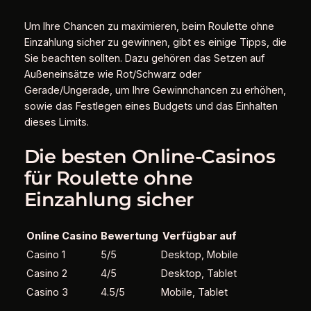
Um Ihre Chancen zu maximieren, beim Roulette ohne
Einzahlung sicher zu gewinnen, gibt es einige Tipps, die
Sie beachten sollten. Dazu gehören das Setzen auf
Außeneinsätze wie Rot/Schwarz oder
Gerade/Ungerade, um Ihre Gewinnchancen zu erhöhen,
sowie das Festlegen eines Budgets und das Einhalten
dieses Limits.
Die besten Online-Casinos
für Roulette ohne
Einzahlung sicher
Online Casino
Bewertung
Verfügbar auf
Casino 1
5/5
Desktop, Mobile
Casino 2
4/5
Desktop, Tablet
Casino 3
4.5/5
Mobile, Tablet