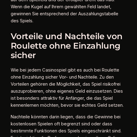
Wenn die Kugel auf Ihrem gewählten Feld landet,
gewinnen Sie entsprechend der Auszahlungstabelle
des Spiels.
Vorteile und Nachteile von
Roulette ohne Einzahlung
sicher
Wie bei jedem Casinospiel gibt es auch bei Roulette
ohne Einzahlung sicher Vor- und Nachteile. Zu den
Vorteilen gehören die Möglichkeit, das Spiel risikofrei
auszuprobieren, ohne eigenes Geld einzusetzen. Dies
ist besonders attraktiv für Anfänger, die das Spiel
kennenlernen möchten, bevor sie echtes Geld setzen.
Nachteile könnten darin liegen, dass die Gewinne bei
kostenlosen Spielen oft begrenzt sind oder dass
bestimmte Funktionen des Spiels eingeschränkt sind.