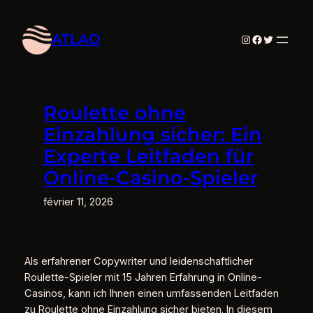
Aller
au
ATLAO
Instagram
Facebook
Twitter
contenu
Roulette ohne
Einzahlung sicher: Ein
Experte Leitfaden für
Online-Casino-Spieler
février 11, 2026
Als erfahrener Copywriter und leidenschaftlicher
Roulette-Spieler mit 15 Jahren Erfahrung in Online-
Casinos, kann ich Ihnen einen umfassenden Leitfaden
zu Roulette ohne Einzahlung sicher bieten. In diesem