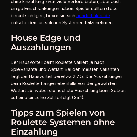
ohne Einzahlung zwar viele Vorteile bieten, aber auch
einige Einschränkungen haben. Spieler sollten diese
berücksichtigen, bevor sie sich
aenderhaken.de
entscheiden, an solchen Systemen teilzunehmen.
House Edge und
Auszahlungen
Der Hausvorteil beim Roulette variiert je nach
Spielvariante und Wettart. Bei den meisten Varianten
liegt der Hausvorteil bei etwa 2,7%. Die Auszahlungen
beim Roulette hängen ebenfalls von der gewählten
Wettart ab, wobei die höchste Auszahlung beim Setzen
auf eine einzelne Zahl erfolgt (35:1).
Tipps zum Spielen von
Roulette Systemen ohne
Einzahlung