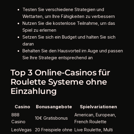
Testen Sie verschiedene Strategien und
Wettarten, um Ihre Fähigkeiten zu verbessern
Nutzen Sie die kostenlose Teilnahme, um das
Spiel zu erlernen
Setzen Sie sich ein Budget und halten Sie sich
daran
Behalten Sie den Hausvorteil im Auge und passen
Sie Ihre Strategie entsprechend an
Top 3 Online-Casinos für
Roulette Systeme ohne
Einzahlung
Casino
Bonusangebote
Spielvariationen
888
American, European,
10€ Gratisbonus
Casino
French Roulette
LeoVegas
20 Freispiele ohne
Live Roulette, Multi