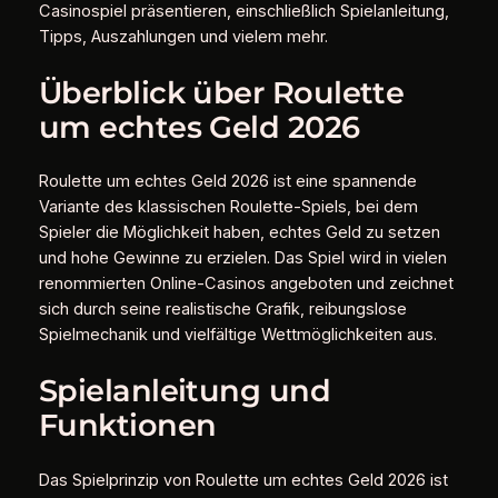
Casinospiel präsentieren, einschließlich Spielanleitung,
Tipps, Auszahlungen und vielem mehr.
Überblick über Roulette
um echtes Geld 2026
Roulette um echtes Geld 2026 ist eine spannende
Variante des klassischen Roulette-Spiels, bei dem
Spieler die Möglichkeit haben, echtes Geld zu setzen
und hohe Gewinne zu erzielen. Das Spiel wird in vielen
renommierten Online-Casinos angeboten und zeichnet
sich durch seine realistische Grafik, reibungslose
Spielmechanik und vielfältige Wettmöglichkeiten aus.
Spielanleitung und
Funktionen
Das Spielprinzip von Roulette um echtes Geld 2026 ist