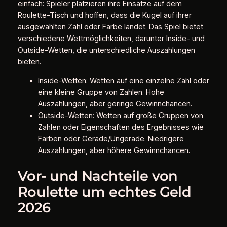
einfach: Spieler platzieren ihre Einsätze auf dem
Roulette-Tisch und hoffen, dass die Kugel auf ihrer
ausgewählten Zahl oder Farbe landet. Das Spiel bietet
verschiedene Wettmöglichkeiten, darunter Inside- und
Outside-Wetten, die unterschiedliche Auszahlungen
bieten.
Inside-Wetten: Wetten auf eine einzelne Zahl oder
eine kleine Gruppe von Zahlen. Hohe
Auszahlungen, aber geringe Gewinnchancen.
Outside-Wetten: Wetten auf große Gruppen von
Zahlen oder Eigenschaften des Ergebnisses wie
Farben oder Gerade/Ungerade. Niedrigere
Auszahlungen, aber höhere Gewinnchancen.
Vor- und Nachteile von
Roulette um echtes Geld
2026