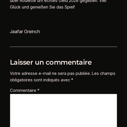
über Roulette um echtes Geld 2026 gegeben. Viel
Glück und genießen Sie das Spiel!
Jaafar Greinch
Laisser un commentaire
Votre adresse e-mail ne sera pas publiée.
Les champs
obligatoires sont indiqués avec
*
Commentaire
*