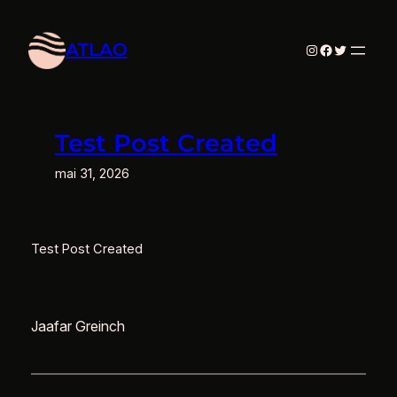
Aller
au
ATLAO
Instagram
Facebook
Twitter
contenu
Test Post Created
mai 31, 2026
Test Post Created
Jaafar Greinch