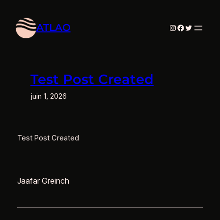
Aller
au
ATLAO
Instagram
Facebook
Twitter
contenu
Test Post Created
juin 1, 2026
Test Post Created
Jaafar Greinch