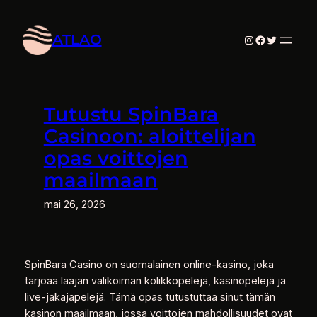
Aller
au
ATLAO
Instagram
Facebook
Twitter
contenu
Tutustu SpinBara
Casinoon: aloittelijan
opas voittojen
maailmaan
mai 26, 2026
SpinBara Casino on suomalainen online-kasino, joka
tarjoaa laajan valikoiman kolikkopelejä, kasinopelejä ja
live-jakajapelejä. Tämä opas tutustuttaa sinut tämän
kasinon maailmaan, jossa voittojen mahdollisuudet ovat