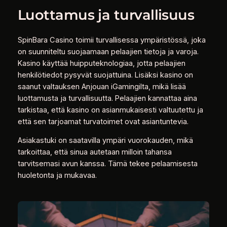
Luottamus ja turvallisuus
SpinBara Casino toimii turvallisessa ympäristössä, joka
on suunniteltu suojaamaan pelaajien tietoja ja varoja.
Kasino käyttää huipputeknologiaa, jotta pelaajien
henkilötiedot pysyvät suojattuina. Lisäksi kasino on
saanut valtauksen Anjouan iGamingilta, mikä lisää
luottamusta ja turvallisuutta. Pelaajien kannattaa aina
tarkistaa, että kasino on asianmukaisesti valtuutettu ja
että sen tarjoamat turvatoimet ovat asiantuntevia.
Asiakastuki on saatavilla ympäri vuorokauden, mikä
tarkoittaa, että sinua autetaan milloin tahansa
tarvitsemasi avun kanssa. Tämä tekee pelaamisesta
huoletonta ja mukavaa.