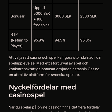
Upp till
5000 SEK
Bonusar
3000 SEK
2500 SEK
+ 100
freespins
RTP
(Return to
95.8%
94.5%
95.0%
Player)
Att välja rätt casino och spel kan göra stor skillnad i din
spelupplevelse. Med ett stort urval av spel och
konkurrenskraftiga bonusar erbjuder Instaspin Casino
en attraktiv plattform för svenska spelare.
Nyckelfördelar med
casinospel
När du spelar på online casinon finns det flera fördelar