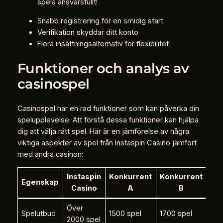
spela ansvarsfullt!
Snabb registrering för en smidig start
Verifikation skyddar ditt konto
Flera insättningsalternativ för flexibilitet
Funktioner och analys av
casinospel
Casinospel har en rad funktioner som kan påverka din
spelupplevelse. Att förstå dessa funktioner kan hjälpa
dig att välja rätt spel. Här är en jämförelse av några
viktiga aspekter av spel från Instaspin Casino jämfört
med andra casinon:
Instaspin
Konkurrent
Konkurrent
Egenskap
Casino
A
B
Över
Spelutbud
1500 spel
1700 spel
2000 spel