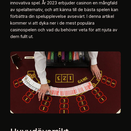
innovativa spel. År 2023 erbjuder casinon en mångfald
av spelalternativ, och att känna till de bästa spelen kan
förbättra din spelupplevelse avsevärt. I denna artikel
kommer vi att dyka ner i de mest populära
casinospelen och vad du behöver veta för att njuta av
dem fullt ut.