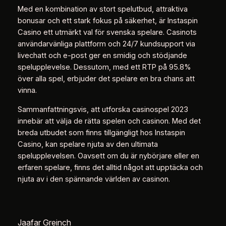
Med en kombination av stort spelutbud, attraktiva
bonusar och ett stark fokus på säkerhet, är Instaspin
Casino ett utmärkt val för svenska spelare. Casinots
användarvänliga plattform och 24/7 kundsupport via
livechatt och e-post ger en smidig och stödjande
spelupplevelse. Dessutom, med ett RTP på 95.8%
över alla spel, erbjuder det spelare en bra chans att
vinna.
Sammanfattningsvis, att utforska casinospel 2023
innebär att välja de rätta spelen och casinon. Med det
breda utbudet som finns tillgängligt hos Instaspin
Casino, kan spelare njuta av den ultimata
spelupplevelsen. Oavsett om du är nybörjare eller en
erfaren spelare, finns det alltid något att upptäcka och
njuta av i den spännande världen av casinon.
Jaafar Greinch