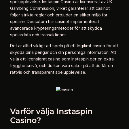
spelupplevelse. Instaspin Casino är licensierat av UK
Gambling Commission, vilket garanterar att casinot
följer strikta regler och erbjuder en säker miljö för
spelare. Dessutom har casinot implementerat
avancerade krypteringsmetoder för att skydda
spelardata och transaktioner.
Det är alltid viktigt att spela på ett legitimt casino för att
skydda dina pengar och din personliga information. Att
välja ett licensierat casino som Instaspin ger en extra
trygghetsnivå, och du kan vara säker på att du får en
rättvis och transparent spelupplevelse.
Varför välja Instaspin
Casino?