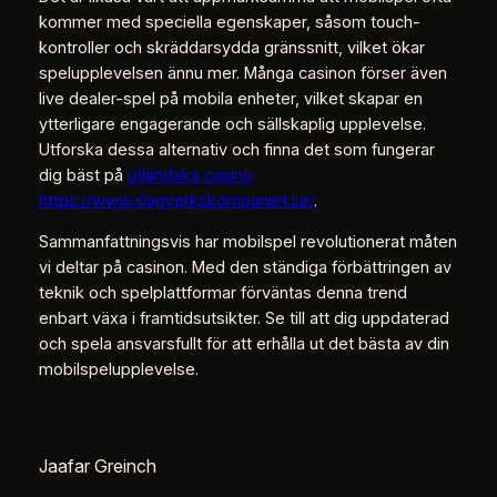
kommer med speciella egenskaper, såsom touch-
kontroller och skräddarsydda gränssnitt, vilket ökar
spelupplevelsen ännu mer. Många casinon förser även
live dealer-spel på mobila enheter, vilket skapar en
ytterligare engagerande och sällskaplig upplevelse.
Utforska dessa alternativ och finna det som fungerar
dig bäst på
utländska casino
https://www.slagverkskompaniet.se/
.
Sammanfattningsvis har mobilspel revolutionerat måten
vi deltar på casinon. Med den ständiga förbättringen av
teknik och spelplattformar förväntas denna trend
enbart växa i framtidsutsikter. Se till att dig uppdaterad
och spela ansvarsfullt för att erhålla ut det bästa av din
mobilspelupplevelse.
Jaafar Greinch