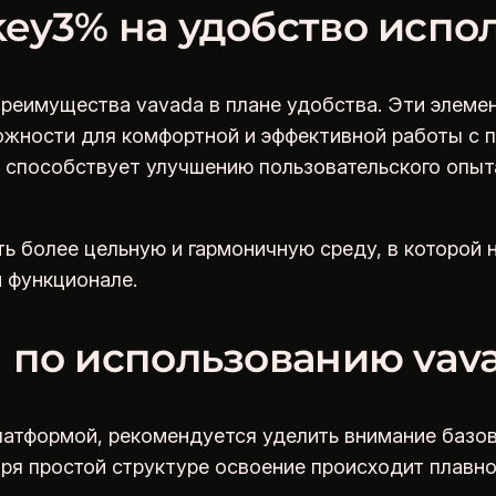
ey3% на удобство испо
реимущества vavada в плане удобства. Эти элем
ожности для комфортной и эффективной работы с 
 способствует улучшению пользовательского опыт
ь более цельную и гармоничную среду, в которой 
 функционале.
 по использованию vav
платформой, рекомендуется уделить внимание базо
аря простой структуре освоение происходит плавн