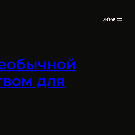
Instagram
Facebook
Twitter
необычной
твом для