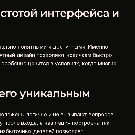
стотой интерфейса и
мально понятными и доступными. Именно
нятный дизайн позволяют новичкам быстро
особенно ценится в условиях, когда многие
 его уникальным
положены логично и не вызывают вопросов
 после входа, а навигация построена так,
и избыточных деталей позволяет