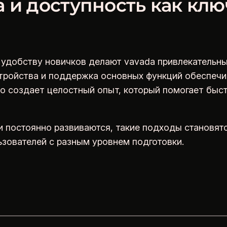
а и доступность как кл
к удобству новичков делают vavada привлекательн
стройства и поддержка основных функций обеспеч
 создает целостный опыт, который помогает быст
и постоянно развиваются, такие подходы становя
ьзователей с разным уровнем подготовки.