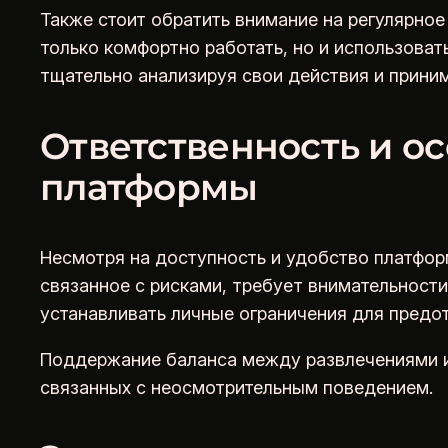
Также стоит обратить внимание на регулярное
только комфортно работать, но и использоват
тщательно анализируя свои действия и прини
Ответственность и о
платформы
Несмотря на доступность и удобство платфор
связанное с рисками, требует внимательност
устанавливать личные ограничения для предо
Поддержание баланса между развлечениями и
связанных с неосмотрительным поведением.