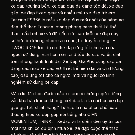
xe đạp touring bền, xe đạp đua đa dạng tốc độ, xe đạp
gấp, xe đạp fixed gear và nhiều mẫu xe đạp trẻ em.
Fascino FS866 là mẫu xe đạp đua mới nhất của hãng xe
đạp thể thao Fascino, mang phong cách thiết kế thể
thao, cấu hình xe và độ bền cực cao. Mẫu xe đạp này
sở hữu bộ khung nhôm siêu nhẹ, bộ truyền động L-
TWOO R3 16 tốc độ có thể đáp ứng tốt nhu cầu của
người sử dụng, vận hành êm ái ở tốc độ cao và ổn định
trên những hành trình dài. Xe Đạp Giá Kho cung cấp đa
dạng các mẫu xe đạp với thiết kế hiện đại và chất lượng
cao, đáp ứng tốt cho cả người mới và người có kinh
nghiệm sử dụng xe đạp.
Mặc dù đã chọn được mẫu xe ưng ý nhưng người dùng
vẫn khá băn khoăn không biết đâu là địa chỉ bán xe đạp
gấp giá tốt, chính hãng? Tự hào là nhà phân phối các
thương hiệu xe đạp gấp nổi tiếng như GIANT,
MOMENTUM, TRINX,… Xedap.vn là điểm đến uy tín của
mọi nhà khi có dự định mua xe. Xe đạp cuộc thể thao