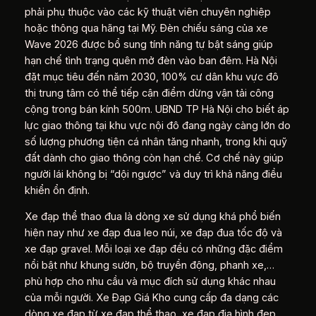
phải phụ thuộc vào các kỹ thuật viên chuyên nghiệp
hoặc thông qua hãng tại Mỹ. Đèn chiếu sáng của xe
Wave 2026 được bổ sung tính năng tự bật sáng giúp
hạn chế tình trạng quên mở đèn vào ban đêm. Hà Nội
đặt mục tiêu đến năm 2030, 100% cư dân khu vực đô
thị trung tâm có thể tiếp cận điểm dừng vận tải công
cộng trong bán kính 500m. UBND TP Hà Nội cho biết áp
lực giao thông tại khu vực nội đô đang ngày càng lớn do
số lượng phương tiện cá nhân tăng nhanh, trong khi quỹ
đất dành cho giao thông còn hạn chế. Cơ chế này giúp
người lái không bị “dội ngược” và duy trì khả năng điều
khiển ổn định.
Xe đạp thể thao đua là dòng xe sử dụng khá phổ biến
hiện nay như xe đạp đua leo núi, xe đạp đua tốc độ và
xe đạp gravel. Mỗi loại xe đạp đều có những đặc điểm
nổi bật như khung sườn, bộ truyền động, phanh xe,…
phù hợp cho nhu cầu và mục đích sử dụng khác nhau
của mỗi người. Xe Đạp Giá Kho cung cấp đa dạng các
dòng xe đạp từ xe đạp thể thao, xe đạp địa hình đẹp,