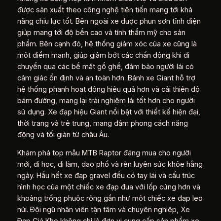
được sản xuất theo công nghệ tiên tiến mang tới khả
năng chịu lực tốt. Bên ngoài xe được phun sơn tĩnh điện
giúp mang tới độ bền cao và tính thẩm mỹ cho sản
phẩm. Bên cạnh đó, hệ thống giảm xóc của xe cũng là
một điểm mạnh, giúp giảm bớt các chấn động khi di
chuyển qua các bề mặt gồ ghề, đảm bảo người lái có
cảm giác ổn định và an toàn hơn. Bánh xe Giant hỗ trợ
hệ thống phanh hoạt động hiệu quả hơn và cải thiện độ
bám đường, mang lại trải nghiệm lái tốt hơn cho người
sử dụng. Xe đạp hiệu Giant nổi bật với thiết kế hiện đại,
thời trang và trẻ trung, mang đậm phong cách năng
động và tối giản từ châu Âu.
Khám phá top mẫu MTB Raptor đáng mua cho người
mới, đi học, đi làm, dạo phố và rèn luyện sức khỏe hằng
ngày. Hầu hết xe đạp gravel đều có tay lái và cấu trúc
hình học của một chiếc xe đạp đua với lốp cứng hơn và
khoảng trống phuộc rộng gần như một chiếc xe đạp leo
núi. Đội ngũ nhân viên tận tâm và chuyên nghiệp, Xe