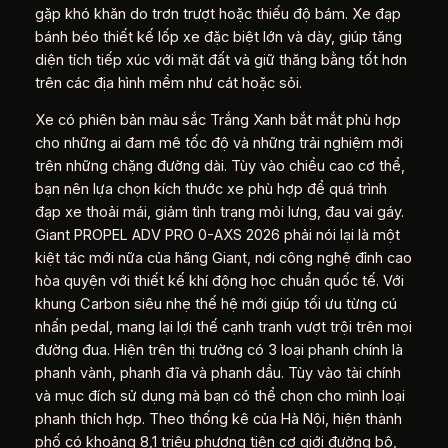
gặp khó khăn do trơn trượt hoặc thiếu độ bám. Xe đạp
bánh béo thiết kế lốp xe đặc biệt lớn và dày, giúp tăng
diện tích tiếp xúc với mặt đất và giữ thăng bằng tốt hơn
trên các địa hình mềm như cát hoặc sỏi.
Xe có phiên bản màu sắc Trắng Xanh bắt mắt phù hợp
cho những ai đam mê tốc độ và những trải nghiệm mới
trên những chặng đường dài. Tùy vào chiều cao cơ thể,
bạn nên lựa chọn kích thước xe phù hợp để quá trình
đạp xe thoải mái, giảm tình trạng mỏi lưng, đau vai gáy.
Giant PROPEL ADV PRO 0-AXS 2026 phải nói lại là một
kiệt tác mới nữa của hãng Giant, nơi công nghệ đỉnh cao
hòa quyện với thiết kế khí động học chuẩn quốc tế. Với
khung Carbon siêu nhẹ thế hệ mới giúp tối ưu từng cú
nhấn pedal, mang lại lợi thế cạnh tranh vượt trội trên mọi
đường đua. Hiện trên thị trường có 3 loại phanh chính là
phanh vành, phanh đĩa và phanh dầu. Tùy vào tài chính
và mục đích sử dụng mà bạn có thể chọn cho mình loại
phanh thích hợp. Theo thống kê của Hà Nội, hiện thành
phố có khoảng 8,1 triệu phương tiện cơ giới đường bộ,