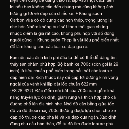
kiện trên cũng dễ dàng tháo ra, lắp vào một cách tiện
lợi nếu bạn không cần đến chúng mà cũng không ảnh
hưởng gì tới vẻ đẹp của chiếc xe. + Khung sườn
Carbon vừa có độ cứng cao hơn thép, trọng lượng lại
nhẹ hơn Nhôm không bị rỉ sét theo thời gian nhưng
nhược điểm là giá rất cao, không phù hợp với số đông
người dùng. + Khung sườn Thép là vật liệu phổ biến nhất
để làm khung cho các loại xe đạp giá rẻ.
Bạn nên xác định kinh phí đầu tư để có thể dễ dàng tìm
thấy sản phẩm phù hợp. Bộ bánh xe 700c (còn gọi là 28
inch) là tiêu chuẩn phổ biến trong hầu hết các loại xe
đạp hiện đại. Kích thước này đề cập tới đường kính vòng
ngoài của vành khi lắp đặt lốp chuẩn 622 mm
(ES 28‑622). Đặc điểm nổi bật của 700c bao gồm khả
năng truyền lực ổn định, giảm rung và thích hợp cho cả
đường phố lẫn địa hình nhẹ. Nhờ độ cân bằng giữa tốc
độ và độ thoải mái, 700c thường được lựa chọn cho xe
đạp đô thị, xe đạp pha lê và xe đạp đua ngắn. Xác định
đúng nhu cầu bản thân, để từ đó tìm được loại xe phù