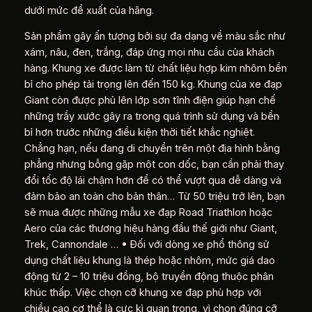
dưới mức đề xuất của hãng.
Sản phẩm gây ấn tượng bởi sự đa dạng về màu sắc như
xám, nâu, đen, trắng, đáp ứng mọi nhu cầu của khách
hàng. Khung xe được làm từ chất liệu hợp kim nhôm bền
bỉ cho phép tải trọng lên đến 150 kg. Khung của xe đạp
Giant còn được phủ lên lớp sơn tĩnh điện giúp hạn chế
những trầy xước gây ra trong quá trình sử dụng và bền
bỉ hơn trước những điều kiện thời tiết khắc nghiệt.
Chẳng hạn, nếu đang di chuyển trên một địa hình bằng
phẳng nhưng bỗng gặp một con dốc, bạn cần phải thay
đổi tốc độ lái chậm hơn để có thể vượt qua dễ dàng và
đảm bảo an toàn cho bản thân… Từ 50 triệu trở lên, bạn
sẽ mua được những mẫu xe đạp Road Triathlon hoặc
Aero của các thương hiệu hàng đầu thế giới như Giant,
Trek, Cannondale … • Đối với dòng xe phổ thông sử
dụng chất liệu khung là thép hoặc nhôm, mức giá dao
động từ 2 – 10 triệu đồng, bộ truyền động thuộc phân
khúc thấp. Việc chọn cỡ khung xe đạp phù hợp với
chiều cao cơ thể là cực kì quan trọng, vì chọn đúng cỡ