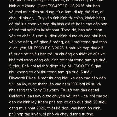
hình cực khủng, Giant ESCAPE 1 PLUS 2026 phù hợp
với mọi mục đích sử dụng, từ đi làm, đi tập thể dục, đi
chơi, đi phượt,… Tùy vào tình hình tài chính, khách hàng
có thể lựa chọn xe đạp địa hình giá rẻ hoặc cao cấp hơn
để có trải nghiệm lái tốt nhất. Theo đó, bạn nên chọn
yên có chất liệu êm ái, điều chỉnh được độ cao phù hợp
với vóc dáng, để giảm ê mông, đau, mỏi trong quá trình
di chuyển. MILESCO EX-S 2026 là mẫu xe đạp đua giá
rẻ được rất nhiều bạn trẻ ưa chuộng do thiết kế của xe
khá thời trang cộng cấu hình tốt nhất trong tầm giá dưới
5 triệu. Phải nói tại thời điểm này, MILESCO EX-S gần
như không có đối thủ trong tầm giá dưới 5 triệu.
Ellsworth Bikes là một thương hiệu xe đạp cao cấp đến
từ Hoa Kỳ, được thành lập vào năm 1991 bởi kỹ sư và
nhà sáng tạo Tony Ellsworth. Trụ sở ban đầu đặt tại
California, sau này được chuyển về Utah – cái nôi của xe
đạp địa hình Mỹ. Khám phá top xe đạp đua dưới 20 triệu
đáng mua nhất 2026, thiết kế đẹp, vận hành ổn định,
phù hợp tập luyện, đi phố và chạy đường trường.