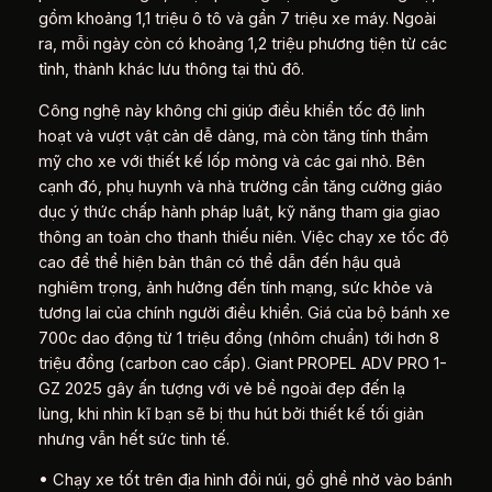
gồm khoảng 1,1 triệu ô tô và gần 7 triệu xe máy. Ngoài
ra, mỗi ngày còn có khoảng 1,2 triệu phương tiện từ các
tỉnh, thành khác lưu thông tại thủ đô.
Công nghệ này không chỉ giúp điều khiển tốc độ linh
hoạt và vượt vật cản dễ dàng, mà còn tăng tính thẩm
mỹ cho xe với thiết kế lốp mỏng và các gai nhỏ. Bên
cạnh đó, phụ huynh và nhà trường cần tăng cường giáo
dục ý thức chấp hành pháp luật, kỹ năng tham gia giao
thông an toàn cho thanh thiếu niên. Việc chạy xe tốc độ
cao để thể hiện bản thân có thể dẫn đến hậu quả
nghiêm trọng, ảnh hưởng đến tính mạng, sức khỏe và
tương lai của chính người điều khiển. Giá của bộ bánh xe
700c dao động từ 1 triệu đồng (nhôm chuẩn) tới hơn 8
triệu đồng (carbon cao cấp). Giant PROPEL ADV PRO 1-
GZ 2025 gây ấn tượng với vẻ bề ngoài đẹp đến lạ
lùng, khi nhìn kĩ bạn sẽ bị thu hút bởi thiết kế tối giản
nhưng vẫn hết sức tinh tế.
• Chạy xe tốt trên địa hình đồi núi, gồ ghề nhờ vào bánh