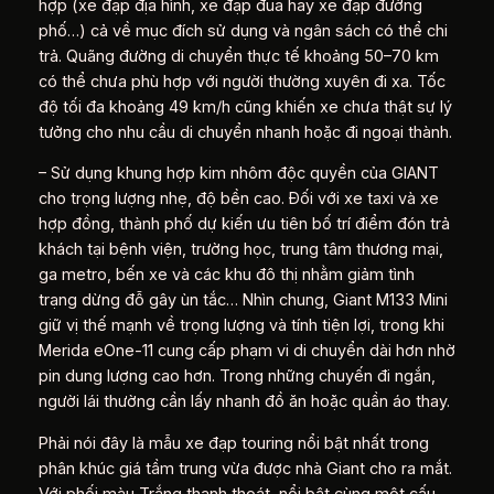
hợp (xe đạp địa hình, xe đạp đua hay xe đạp đường
phố…) cả về mục đích sử dụng và ngân sách có thể chi
trả. Quãng đường di chuyển thực tế khoảng 50–70 km
có thể chưa phù hợp với người thường xuyên đi xa. Tốc
độ tối đa khoảng 49 km/h cũng khiến xe chưa thật sự lý
tưởng cho nhu cầu di chuyển nhanh hoặc đi ngoại thành.
– Sử dụng khung hợp kim nhôm độc quyền của GIANT
cho trọng lượng nhẹ, độ bền cao. Đối với xe taxi và xe
hợp đồng, thành phố dự kiến ưu tiên bố trí điểm đón trả
khách tại bệnh viện, trường học, trung tâm thương mại,
ga metro, bến xe và các khu đô thị nhằm giảm tình
trạng dừng đỗ gây ùn tắc… Nhìn chung, Giant M133 Mini
giữ vị thế mạnh về trọng lượng và tính tiện lợi, trong khi
Merida eOne‑11 cung cấp phạm vi di chuyển dài hơn nhờ
pin dung lượng cao hơn. Trong những chuyến đi ngắn,
người lái thường cần lấy nhanh đồ ăn hoặc quần áo thay.
Phải nói đây là mẫu xe đạp touring nổi bật nhất trong
phân khúc giá tầm trung vừa được nhà Giant cho ra mắt.
Với phối màu Trắng thanh thoát, nổi bật cùng một cấu