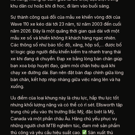
khu dân cư hoặc khi đi học, đi làm vào buổi sáng.
Sự thành công quá đỗi của mẫu xe khiến vòng đời của
Wave 110 xe kéo dài tới 23 năm, từ năm 2003 đến cuối
năm 2026. Đây là một quãng thời gian quá dài với một
mẫu xe số và khiến không ít khách hàng ngạc nhiên.
Các thông số như báo tốc độ, xăng, hộp số,… được bố
trí logic giúp người điều khiển kiểm tra nhanh trạng thái
xe khi đang di chuyển. Đạp xe bằng lòng bàn chân giúp
bạn xoa bóp huyệt đạo, giảm mỏi chân hiệu quả khi
chạy xe đường dài. Bạn nên đặt bàn đạp chính giữa lòng
bàn chân, kết hợp nhịp nhàng giữa việc nâng lên và hạ
xuống.
Ưu điểm của loại khung này là chịu lực, hấp thu lực tốt
nhưng khối lượng nặng và có thể có rỉ sét. Ellsworth tập
trung chủ yếu vào thị trường Bắc Mỹ, đặc biệt là Mỹ,
Canada và một phần châu Âu. Hãng chủ yếu phục vụ
những người chơi MTB nghiêm túc, đam mê sản phẩm
thủ công và yêu cầu hiệu suất cao.
Sản xuất thủ