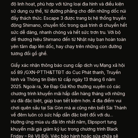
độ linh hoạt, phù hợp với từng loại địa hình và điều kiện
sử dụng cụ thể, từ đường phẳng cho đến những dốc núi
đầy thách thức. Escape 3 được trang bị hệ thống truyền
động Shimano, chuyển tốc trong quá trình di chuyển hết
sức dễ dàng, nhanh chóng và hết sức trơn tru. Với bộ
đề thương hiệu Shimano đến từ Nhật này bạn hoàn toàn
yên tâm đạp lên dốc, hay chạy trên những con đường
tương đối gồ ghề.
Giấy xác nhận thông báo cung cấp dịch vụ Mạng xã hội
số 89 /GXN-PTTH&TTĐT do Cục Phát thanh, Truyền
hình và Thông tin Điện tử cấp ngày 13 tháng 6 năm
2025. Ngoài ra, Xe Đạp Giá Kho thường xuyên có các
chương trình khuyến mãi hấp dẫn hàng tháng với những
ưu đãi đặc biệt, giúp bạn tiết kiệm hơn. 4 địa điểm vui
chơi quên sầu tại Sài Gòn mà ai cũng nên biết Sài Thành
về đêm luôn có sức hấp dẫn đặc biệt đối với du…
Hưởng ứng mùa ưu đãi lớn nhất năm, Elipsport tung
khuyến mãi giá giảm kỷ lục trong chương trình Black
Friday – Rẻ Vô Đối. Việc bảo hành hoặc sửa chữa sẽ