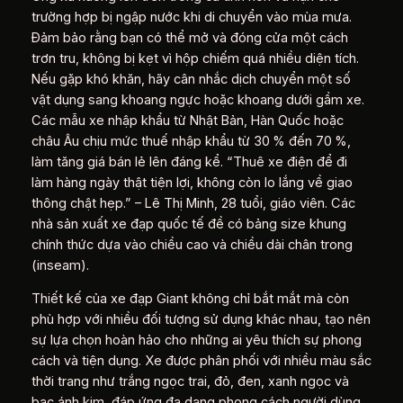
trường hợp bị ngập nước khi di chuyển vào mùa mưa.
Đảm bảo rằng bạn có thể mở và đóng cửa một cách
trơn tru, không bị kẹt vì hộp chiếm quá nhiều diện tích.
Nếu gặp khó khăn, hãy cân nhắc dịch chuyển một số
vật dụng sang khoang ngực hoặc khoang dưới gầm xe.
Các mẫu xe nhập khẩu từ Nhật Bản, Hàn Quốc hoặc
châu Âu chịu mức thuế nhập khẩu từ 30 % đến 70 %,
làm tăng giá bán lẻ lên đáng kể. “Thuê xe điện để đi
làm hàng ngày thật tiện lợi, không còn lo lắng về giao
thông chật hẹp.” – Lê Thị Minh, 28 tuổi, giáo viên. Các
nhà sản xuất xe đạp quốc tế đề có bảng size khung
chính thức dựa vào chiều cao và chiều dài chân trong
(inseam).
Thiết kế của xe đạp Giant không chỉ bắt mắt mà còn
phù hợp với nhiều đối tượng sử dụng khác nhau, tạo nên
sự lựa chọn hoàn hảo cho những ai yêu thích sự phong
cách và tiện dụng. Xe được phân phối với nhiều màu sắc
thời trang như trắng ngọc trai, đỏ, đen, xanh ngọc và
bạc ánh kim, đáp ứng đa dạng phong cách người dùng.