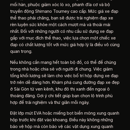
mối hàn, phuộc giảm xóc lò xo, phanh đĩa cơ và bộ
truyền động Shimano Tourney cao cấp. Mức giá xe đạp
thể thao phải chăng, bạn sẽ được trải nghiệm đạp xe
rèn luyện sức khỏe một cách mượt mà và thoải mái
nhất. Đối với những người có nhu cầu sử dụng xe đạp
gấp với mục đích thể thao, việc lựa chọn một chiếc xe
đạp có chất lượng tốt với mức giá hợp lý là điều vô cùng
quan trọng.
Nếu không cần mang hết toàn bộ đồ, có thể để chúng
trong nhà hoặc chia sẻ với người đi chung. Việc giảm
tổng khối lượng sẽ làm cho việc bố trí hộp đựng xe đạp
trở nên dễ dàng hơn. Khám phá cung đường đạp xe đẹp
ở Sài Gòn từ ven kênh, khu đô thị xanh đến ngoại ô
thoáng đãng. Gợi ý chi tiết giúp bạn chọn lộ trình phù
hợp để trải nghiệm và thư giãn mỗi ngày.
Đặt lớp mút EVA hoặc miếng bọt biển mỏng xung quanh
hộp trước khi đặt vào khoang. Điều này không những
bảo vệ hộp mà còn bảo vệ các vật dụng xung quanh