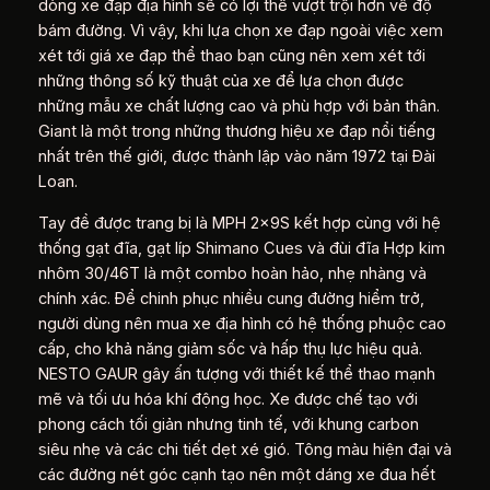
dòng xe đạp địa hình sẽ có lợi thế vượt trội hơn về độ
bám đường. Vì vậy, khi lựa chọn xe đạp ngoài việc xem
xét tới giá xe đạp thể thao bạn cũng nên xem xét tới
những thông số kỹ thuật của xe để lựa chọn được
những mẫu xe chất lượng cao và phù hợp với bản thân.
Giant là một trong những thương hiệu xe đạp nổi tiếng
nhất trên thế giới, được thành lập vào năm 1972 tại Đài
Loan.
Tay đề được trang bị là MPH 2x9S kết hợp cùng với hệ
thống gạt đĩa, gạt líp Shimano Cues và đùi đĩa Hợp kim
nhôm 30/46T là một combo hoàn hảo, nhẹ nhàng và
chính xác. Để chinh phục nhiều cung đường hiểm trở,
người dùng nên mua xe địa hình có hệ thống phuộc cao
cấp, cho khả năng giảm sốc và hấp thụ lực hiệu quả.
NESTO GAUR gây ấn tượng với thiết kế thể thao mạnh
mẽ và tối ưu hóa khí động học. Xe được chế tạo với
phong cách tối giản nhưng tinh tế, với khung carbon
siêu nhẹ và các chi tiết dẹt xé gió. Tông màu hiện đại và
các đường nét góc cạnh tạo nên một dáng xe đua hết