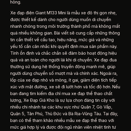
hỏng.
Xe đạp điện Giant M133 Mini là mẫu xe đô thị gọn nhẹ,
được thiết kế dành cho người dùng muốn di chuyển
nhanh chóng trong môi trường thành phố mà không mất
quá nhiều không gian. Bài viết sẽ cung cấp những thông
tin cần thiết về cấu tạo, hiệu năng, mức giá và những
yếu tố cần cân nhắc khi quyết định mua sản phẩm này.
Tính ổn định và chắc chắn sẽ đảm bảo hoạt động hiệu
quả và an toàn cho người lái khi di chuyển. Xe đạp đua
thường sử dụng hệ thống truyền động mạnh mẽ, giúp
người dùng chuyển số mượt mà và chính xác. Ngoài ra,
lốp của xe đạp nhỏ và mỏng, ít gai, giảm diện tích tiếp
xúc với mặt đường, xe sẽ đi lướt hơn và tốc độ hơn. Nếu
bạn đang tìm kiếm địa chỉ mua xe đạp thể thao chất
lượng, Xe Đạp Giá Kho là sự lựa chọn đáng tin cậy với
nhiều chi nhánh tại các khu vực như Quận 7, Gò Vấp,
Quận 5, Tân Phú, Thủ Đức và Bà Rịa-Vũng Tàu. Tại đây,
bạn có thể tham khảo nhiều mẫu xe đạp thể thao với
mức giá hợp lý và được đội ngũ nhân viên nhiệt tình tư