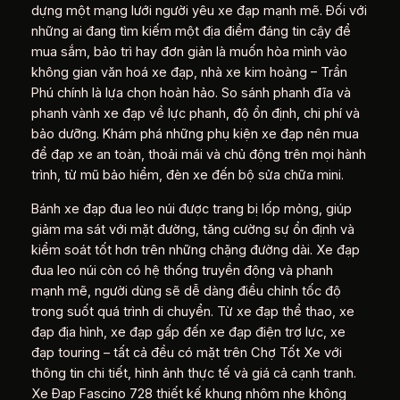
dựng một mạng lưới người yêu xe đạp mạnh mẽ. Đối với
những ai đang tìm kiếm một địa điểm đáng tin cậy để
mua sắm, bảo trì hay đơn giản là muốn hòa mình vào
không gian văn hoá xe đạp, nhà xe kim hoàng – Trần
Phú chính là lựa chọn hoàn hảo. So sánh phanh đĩa và
phanh vành xe đạp về lực phanh, độ ổn định, chi phí và
bảo dưỡng. Khám phá những phụ kiện xe đạp nên mua
để đạp xe an toàn, thoải mái và chủ động trên mọi hành
trình, từ mũ bảo hiểm, đèn xe đến bộ sửa chữa mini.
Bánh xe đạp đua leo núi được trang bị lốp mỏng, giúp
giảm ma sát với mặt đường, tăng cường sự ổn định và
kiểm soát tốt hơn trên những chặng đường dài. Xe đạp
đua leo núi còn có hệ thống truyền động và phanh
mạnh mẽ, người dùng sẽ dễ dàng điều chỉnh tốc độ
trong suốt quá trình di chuyển. Từ xe đạp thể thao, xe
đạp địa hình, xe đạp gấp đến xe đạp điện trợ lực, xe
đạp touring – tất cả đều có mặt trên Chợ Tốt Xe với
thông tin chi tiết, hình ảnh thực tế và giá cả cạnh tranh.
Xe Đạp Fascino 728 thiết kế khung nhôm nhẹ không