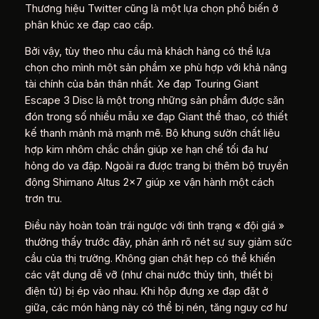
Thương hiệu Twitter cũng là một lựa chọn phổ biến ở
phân khúc xe đạp cao cấp.
Bởi vậy, tùy theo nhu cầu mà khách hàng có thể lựa
chọn cho mình một sản phẩm xe phù hợp với khả năng
tài chính của bản thân nhất. Xe đạp Touring Giant
Escape 3 Disc là một trong những sản phẩm được săn
đón trong số nhiều mẫu xe đạp Giant thể thao, có thiết
kế thanh mảnh mà mạnh mẽ. Bộ khung sườn chất liệu
hợp kim nhôm chắc chắn giúp xe hạn chế tối đa hư
hỏng do va đập. Ngoài ra được trang bị thêm bộ truyền
động Shimano Altus 2×7 giúp xe vận hành một cách
trơn tru.
Điều này hoàn toàn trái ngược với tình trạng « đội giá »
thường thấy trước đây, phản ánh rõ nét sự suy giảm sức
cầu của thị trường. Không gian chật hẹp có thể khiến
các vật dụng dễ vỡ (như chai nước thủy tinh, thiết bị
điện tử) bị ép vào nhau. Khi hộp đựng xe đạp đặt ở
giữa, các món hàng này có thể bị nén, tăng nguy cơ hư