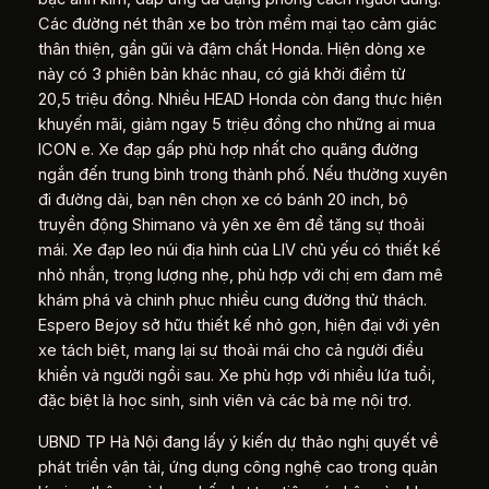
Các đường nét thân xe bo tròn mềm mại tạo cảm giác
thân thiện, gần gũi và đậm chất Honda. Hiện dòng xe
này có 3 phiên bản khác nhau, có giá khởi điểm từ
20,5 triệu đồng. Nhiều HEAD Honda còn đang thực hiện
khuyến mãi, giảm ngay 5 triệu đồng cho những ai mua
ICON e. Xe đạp gấp phù hợp nhất cho quãng đường
ngắn đến trung bình trong thành phố. Nếu thường xuyên
đi đường dài, bạn nên chọn xe có bánh 20 inch, bộ
truyền động Shimano và yên xe êm để tăng sự thoải
mái. Xe đạp leo núi địa hình của LIV chủ yếu có thiết kế
nhỏ nhắn, trọng lượng nhẹ, phù hợp với chị em đam mê
khám phá và chinh phục nhiều cung đường thử thách.
Espero Bejoy sở hữu thiết kế nhỏ gọn, hiện đại với yên
xe tách biệt, mang lại sự thoải mái cho cả người điều
khiển và người ngồi sau. Xe phù hợp với nhiều lứa tuổi,
đặc biệt là học sinh, sinh viên và các bà mẹ nội trợ.
UBND TP Hà Nội đang lấy ý kiến dự thảo nghị quyết về
phát triển vận tải, ứng dụng công nghệ cao trong quản