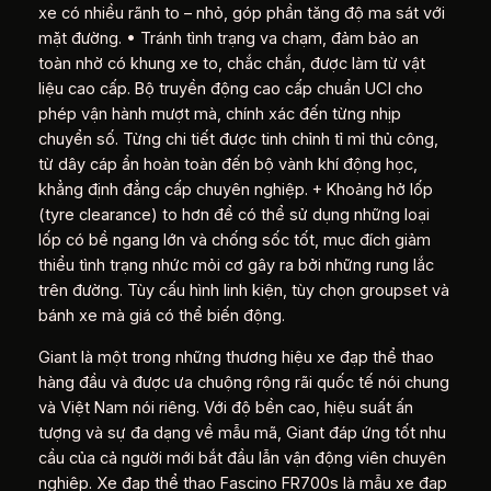
xe có nhiều rãnh to – nhỏ, góp phần tăng độ ma sát với
mặt đường. • Tránh tình trạng va chạm, đảm bảo an
toàn nhờ có khung xe to, chắc chắn, được làm từ vật
liệu cao cấp. Bộ truyền động cao cấp chuẩn UCI cho
phép vận hành mượt mà, chính xác đến từng nhịp
chuyển số. Từng chi tiết được tinh chỉnh tỉ mỉ thủ công,
từ dây cáp ẩn hoàn toàn đến bộ vành khí động học,
khẳng định đẳng cấp chuyên nghiệp. + Khoảng hở lốp
(tyre clearance) to hơn để có thể sử dụng những loại
lốp có bề ngang lớn và chống sốc tốt, mục đích giảm
thiểu tình trạng nhức mỏi cơ gây ra bởi những rung lắc
trên đường. Tùy cấu hình linh kiện, tùy chọn groupset và
bánh xe mà giá có thể biến động.
Giant là một trong những thương hiệu xe đạp thể thao
hàng đầu và được ưa chuộng rộng rãi quốc tế nói chung
và Việt Nam nói riêng. Với độ bền cao, hiệu suất ấn
tượng và sự đa dạng về mẫu mã, Giant đáp ứng tốt nhu
cầu của cả người mới bắt đầu lẫn vận động viên chuyên
nghiệp. Xe đạp thể thao Fascino FR700s là mẫu xe đạp