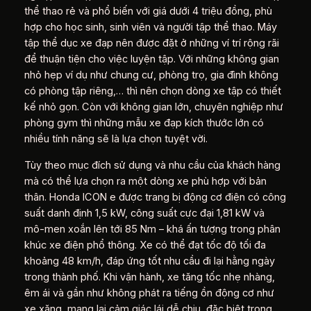
thể thao rẻ và phổ biến với giá dưới 4 triệu đồng, phù
hợp cho học sinh, sinh viên và người tập thể thao. Máy
tập thể dục xe đạp nên được đặt ở những ví trí rộng rãi
để thuận tiện cho việc luyện tập. Với những không gian
nhỏ hẹp ví dụ như chung cư, phòng trọ, gia đình không
có phòng tập riêng,… thì nên chọn dòng xe tập có thiết
kế nhỏ gọn. Còn với không gian lớn, chuyên nghiệp như
phòng gym thì những mẫu xe đạp kích thước lớn có
nhiều tính năng sẽ là lựa chọn tuyệt vời.
Tùy theo mục đích sử dụng và nhu cầu của khách hàng
mà có thể lựa chọn ra một dòng xe phù hợp với bản
thân. Honda ICON e được trang bị động cơ điện có công
suất danh định 1,5 kW, công suất cực đại 1,81 kW và
mô-men xoắn lên tới 85 Nm – khá ấn tượng trong phân
khúc xe điện phổ thông. Xe có thể đạt tốc độ tối đa
khoảng 48 km/h, đáp ứng tốt nhu cầu đi lại hằng ngày
trong thành phố. Khi vận hành, xe tăng tốc nhẹ nhàng,
êm ái và gần như không phát ra tiếng ồn động cơ như
xe xăng, mang lại cảm giác lái dễ chịu, đặc biệt trong