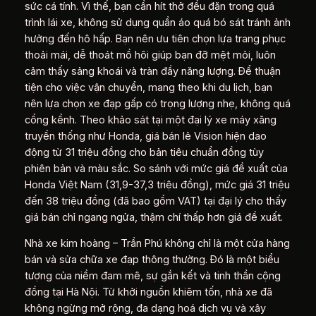
sức cá tính. Vì thế, bạn cần hít thở đều đặn trong quá
trình lái xe, không sử dụng quần áo quá bó sát tránh ảnh
hưởng đến hô hấp. Bạn nên ưu tiên chọn lựa trang phục
thoải mái, dễ thoát mồ hôi giúp bạn đỡ mệt mỏi, luôn
cảm thấy sảng khoái và tràn đầy năng lượng. Để thuận
tiện cho việc vận chuyển, mang theo khi du lịch, bạn
nên lựa chọn xe đạp gấp có trọng lượng nhẹ, không quá
cồng kềnh. Theo khảo sát tại một đại lý xe máy xăng
truyền thống như Honda, giá bán lẻ Vision hiện dao
động từ 31 triệu đồng cho bản tiêu chuẩn đồng tùy
phiên bản và màu sắc. So sánh với mức giá đề xuất của
Honda Việt Nam (31,9-37,3 triệu đồng), mức giá 31 triệu
đến 38 triệu đồng (đã bao gồm VAT) tại đại lý cho thấy
giá bán chỉ ngang ngửa, thậm chí thấp hơn giá đề xuất.
Nhà xe kim hoàng – Trần Phú không chỉ là một cửa hàng
bán và sửa chữa xe đạp thông thường. Đó là một biểu
tượng của niềm đam mê, sự gắn kết và tinh thần cộng
đồng tại Hà Nội. Từ khởi nguồn khiêm tốn, nhà xe đã
không ngừng mở rộng, đa dạng hoá dịch vụ và xây