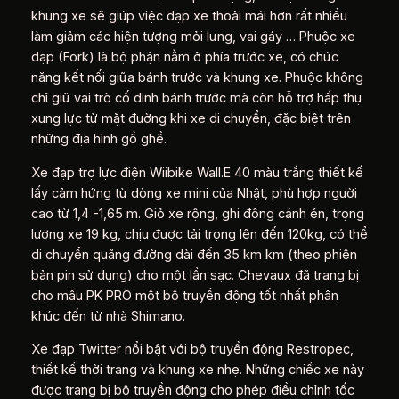
khung xe sẽ giúp việc đạp xe thoải mái hơn rất nhiều
làm giảm các hiện tượng mỏi lưng, vai gáy … Phuộc xe
đạp (Fork) là bộ phận nằm ở phía trước xe, có chức
năng kết nối giữa bánh trước và khung xe. Phuộc không
chỉ giữ vai trò cố định bánh trước mà còn hỗ trợ hấp thụ
xung lực từ mặt đường khi xe di chuyển, đặc biệt trên
những địa hình gồ ghề.
Xe đạp trợ lực điện Wiibike Wall.E 40 màu trắng thiết kế
lấy cảm hứng từ dòng xe mini của Nhật, phù hợp người
cao từ 1,4 -1,65 m. Giỏ xe rộng, ghi đông cánh én, trọng
lượng xe 19 kg, chịu được tải trọng lên đến 120kg, có thể
di chuyển quãng đường dài đến 35 km km (theo phiên
bản pin sử dụng) cho một lần sạc. Chevaux đã trang bị
cho mẫu PK PRO một bộ truyền động tốt nhất phân
khúc đến từ nhà Shimano.
Xe đạp Twitter nổi bật với bộ truyền động Restropec,
thiết kế thời trang và khung xe nhẹ. Những chiếc xe này
được trang bị bộ truyền động cho phép điều chỉnh tốc