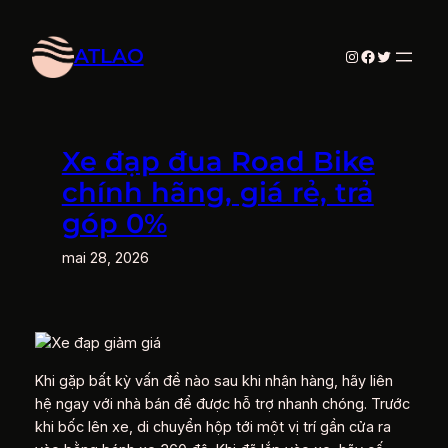
Aller
au
ATLAO
Instagram
Facebook
Twitter
contenu
Xe đạp đua Road Bike
chính hãng, giá rẻ, trả
góp 0%
mai 28, 2026
Khi gặp bất kỳ vấn đề nào sau khi nhận hàng, hãy liên
hệ ngay với nhà bán để được hỗ trợ nhanh chóng. Trước
khi bốc lên xe, di chuyển hộp tới một vị trí gần cửa ra