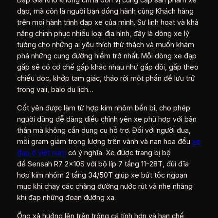
Đạp Giá Kho không chỉ là đơn vị cung cấp sản phẩm xe
đạp, mà còn là người bạn đồng hành cùng Khách hàng
trên mọi hành trình đạp xe của mình. Sự linh hoạt và khả
năng chinh phục nhiều loại địa hình, đây là dòng xe lý
tưởng cho những ai yêu thích thử thách và muốn khám
phá những cung đường hiểm trở nhất. Mỗi dòng xe đạp
gấp sẽ có cơ chế gấp khác nhau như gấp đôi, gấp theo
chiều dọc, khớp tam giác, tháo rời một phần để lưu trữ
trong vali, balo du lịch…
Cốt yên được làm từ hợp kim nhôm bền bỉ, cho phép
người dùng dễ dàng điều chỉnh yên xe phù hợp với bản
thân mà không cần dụng cụ hỗ trợ. Đối với người đua,
mỗi gram giảm trọng lượng trên vành và nan hoa đều
xe
đạp ở việt nam
có ý nghĩa. Xe được trang bị bộ
đề Sensah R7 2x10S với bộ líp 7 tầng 11-28T, đùi đĩa
hợp kim nhôm 2 tầng 34/50T giúp xe bứt tốc ngoạn
mục khi chạy các chặng đường nước rút và nhẹ nhàng
khi đạp những đoạn đường xa.
Ống xả hướng lên trên trông cá tính hơn và hạn chế