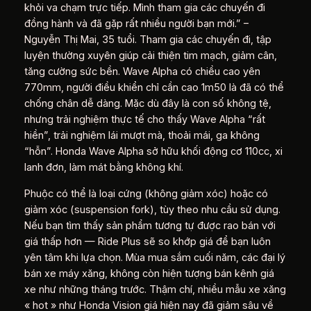
khỏi va chạm trực tiếp. Mình tham gia các chuyến đi
đồng hành và đã gặp rất nhiều người bạn mới.” –
Nguyễn Thị Mai, 35 tuổi. Tham gia các chuyến đi, tập
luyện thường xuyên giúp cải thiện tim mạch, giảm cân,
tăng cường sức bền. Wave Alpha có chiều cao yên
770mm, người điều khiển chỉ cần cao 1m50 là đã có thể
chống chân dễ dàng. Mặc dù đây là con số không tệ,
nhưng trải nghiệm thực tế cho thấy Wave Alpha “rất
hiền”, trải nghiệm lái mượt mà, thoải mái, ga không
“hỗn”. Honda Wave Alpha sở hữu khối động cơ 110cc, xi
lanh đơn, làm mát bằng không khí.
Phuộc có thể là loại cứng (không giảm xóc) hoặc có
giảm xóc (suspension fork), tùy theo nhu cầu sử dụng.
Nếu bạn tìm thấy sản phẩm tương tự được rao bán với
giá thấp hơn — Ride Plus sẽ so khớp giá để bạn luôn
yên tâm khi lựa chọn. Mùa mua sắm cuối năm, các đại lý
bán xe máy xăng, không còn hiện tượng bán kênh giá
xe như những tháng trước. Thậm chí, nhiều mẫu xe xăng
« hot » như Honda Vision giá hiện nay đã giảm sâu về