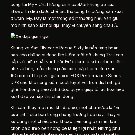
công tại Mỹ – Chất lượng đỉnh caoMỗi khung xe của
Ellsworth đều được chế tác thủ công tại xưởng sản xuất
ở Utah, Mỹ. Đây là một trong số ít thương hiệu vẫn giữ
mô hình sản xuất nội địa, thay vì chuyển sang châu Á.
Khung xe đạp Ellsworth Rogue Sixty là nền tảng hoàn
hảo cho những ai đang tìm kiếm một bộ khung Trail cao
cấp với hiệu suất vượt trội. Được làm từ sợi carbon siêu
nhẹ và bền, mẫu khung này cung cấp hành trình sau
160mm kết hợp với giảm xóc FOX Performance Series
DPS cho khả năng kiểm soát tuyệt vời trên địa hình gồ
ghề. Hệ thống treo AEES độc quyền giúp tối ưu hóa hiệu
suất đạp và hấp thụ chấn động.
Khi cảm thấy mệt mỏi khi đạp xe, một chai nước là “vị
cứu tinh” của bạn trong những trường hợp này. Thay vì
sử dụng một chiếc balo khoác trên lưng bạn nên lựa
chọn balo treo bên hông xe là tiện lợi nhất. Những phụ