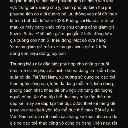
lý giao thông và hạn chế phương tiện cá nhân vào khu
vực trung tâm. Đáng chú ý, thành phố dự kiến thu phí
phương tiện cơ giới đường bộ lưu thông vào nội đô theo
lộ trình bắt đầu từ năm 2028. Không chỉ Honda, một số
mẫu xe máy xăng khác cũng chịu chung cảnh giảm giá.
Suzuki Satria F150 hiện giảm giá gần 2 triệu đồng kéo
giá xuống còn hơn 51 triệu đồng. Một số cửa hàng
Yamaha giảm giá mẫu xe tay ga Janus giảm 2 triệu
đồng còn triệu đồng, tùy bản.
Thương hiệu này đặc biệt phù hợp cho những người
đam mê chinh phục địa hình khó và đang tìm kiếm hiệu
suất tối đa. Tại Việt Nam, xu hướng sử dụng xe đạp thể
thao ngày càng cao, luôn đa dạng mẫu mã, kiểu dáng,
phong cách khác nhau để phù hợp với từng đối tượng
người dùng. Xe đạp tập thể dục hay máy tập thể dục
đạp xe, máy xe đạp tập thể dục được thiết kế riêng để
phục vụ nhu cầu luyện tập thể dục thể thao. Bởi vậy, tại
Việt Nam có bán rất nhiều các hãng xe khác nhau do đó
giá xe đạp thể thao cũng vô cùng đa dạng. Hiện nay, rất