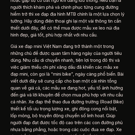
hoặc gặp sự cố bất ngờ khi đang lưu thông. Nếu bạn là
người thích khám phá và chinh phục từng cung đường
hiểm trở thì xe đạp địa hình MTB chính là một lựa chọn lý
tưởng. Hãy dùng điện thoại ghi lại một vài thông tin cần
thiết dưới đây, để có thể mua được mẫu xe leo núi địa
hình đẹp, giá tốt, phù hợp nhất với nhu cầu.
Giá xe đạp mini Việt Nam đang trở thành một trong
những chủ đề được quan tâm hàng ngày của người tiêu
dùng. Nhu cầu di chuyển nhanh, tiện lợi trong đô thị và
việc giảm thiểu chi phí xăng dầu đã khiến các mẫu xe
đạp mini, còn gọi là “mini bike”, ngày càng phổ biến. Bài
viết dưới đây sẽ cung cấp cho bạn một cái nhìn tổng
quan về giá cả, các mẫu xe đang hot, yếu tố ảnh hưởng
đến giá và lời khuyên để chọn mua phù hợp với nhu cầu
cá nhân. Xe đạp thể thao đua đường trường (Road Bike)
thiết kế tối ưu trọng lượng xe, ghi đông cong nổi bật,
lốp mỏng, bộ truyền động chuyển số linh hoạt. Giúp
người đạp đạt được tốc độ cao trên các con đường phủ
nhựa bằng phẳng, hoặc trong các cuộc đua xe đạp. Xe