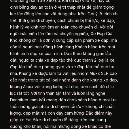
vào bằng bánh xe 360 độ. Khi đã lắp vào xe, hãy cố
định bằng dây an toàn ở vị trí thấp nhất để giảm trọng
lực tác động lên các vật dụng phía trên. Gợi ý lộ trình chi
tiết, thời gian di chuyển, cách chuẩn bị thể lực, xe đạp,
hành lý và kinh nghiệm an toàn cho chuyến đi. Với đội
ngũ nhân viên tận tâm và chuyên nghiệp, Xe Đạp Giá
Kho không chỉ là đơn vị cung cấp sản phẩm xe đạp, mà
còn là người bạn đồng hành cùng Khách hàng trên mọi
hành trình đạp xe của mình. Dựa theo không gian lắp
đặt, người ta chia xe đạp tập thể dục thành 2 loại là xe
đạp tập thể dục phòng gym và xe đạp tập thể dục tại
nhà. Khung xe được làm từ vật liệu nhôm Aluxx SLR cao
cấp nhất trong tất cả loại nhôm dành cho khung xe đạp,
khung Aluxx với trọng lượng rất nhẹ, bên cạnh đó chịu
lực rất tốt. Với tinh thần tận tâm và luôn lắng nghe,
Danbikes cam kết mang đến cho khách hàng ở mọi lứa
tuổi những giải pháp di chuyển tối ưu – không chỉ chất
lượng, đẹp mắt mà còn đầy cảm hứng. Đặc điểm này
giúp xe Fat Bike di chuyển dễ dàng trên các cung
đường khó khăn, nơi mà những dòng xe khác có thể